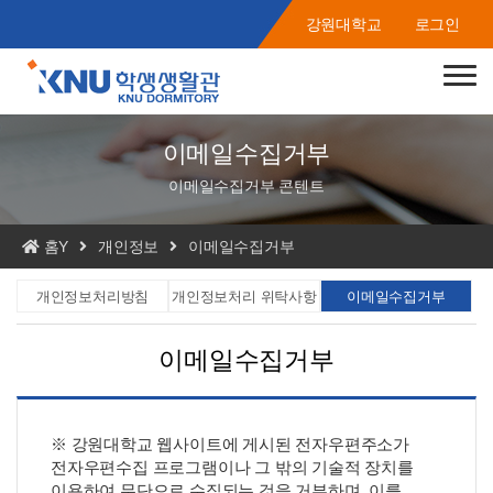
강원대학교
로그인
Toggle n
이메일수집거부
이메일수집거부 콘텐트
홈Y
개인정보
이메일수집거부
개인정보처리방침
개인정보처리 위탁사항
이메일수집거부
이메일수집거부
※ 강원대학교 웹사이트에 게시된 전자우편주소가
전자우편수집 프로그램이나 그 밖의 기술적 장치를
이용하여 무단으로 수집되는 것을 거부하며, 이를